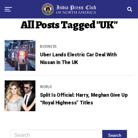
All Posts Tagged "UK"
BUSINESS
Uber Lands Electric Car Deal With
Nissan In The UK
WORLD
Split Is Official: Harry, Meghan Give Up
“Royal Highness” Titles