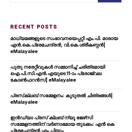
RECENT POSTS
മാധ്യമങ്ങളുടെ സംഭാവനയെപ്പറ്റി എം.പി. മാരായ
എന്‍.കെ.പ്രേമചന്ദ്രന്‍, വി.കെ.ശ്രീകണ്ഠന്‍|
eMalayalee
പുതു നരേറ്റീവുകള്‍ സമ്മാനിച്ച് ചരിത്രമായി
ഐ.പി.സി.എന്‍.എയുടെ 11-ാം പ്രോജ്വല
കോണ്‍ഫറന്‍സ്| eMalayalee
പ്രസ്‌ക്ലബ് സമ്മേളനം: കൂടുതല്‍ ചിത്രങ്ങള്‍|
eMalayalee
ഇൻഡ്യാ പ്രസ് ക്ലബ് ന്യൂ ജേഴ്‌സി
സമ്മേളനത്തിന് വർണാഭമായ തുടക്കം: എൻ കെ
പ്രേമചന്ദ്രൻ എം പിയും