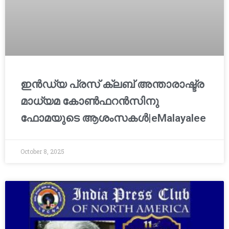
ഇൻഡ്യ പ്രസ് ക്ലബ് അന്താരാഷ്ട്ര
മാധ്യമ കോൺഫറൻസിനു
ഫോമയുടെ ആശംസകൾ|eMalayalee
October 8, 2025