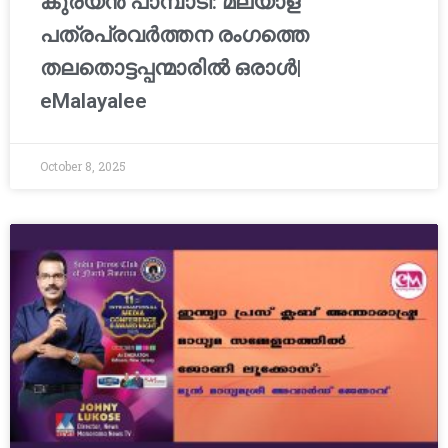
കുര്യൻ പാമ്പാടി: മലയാള
പത്രപ്രവർത്തന രംഗത്തെ
തലതൊട്ടപ്പന്മാരിൽ ഒരാൾ|
eMalayalee
October 8, 2025