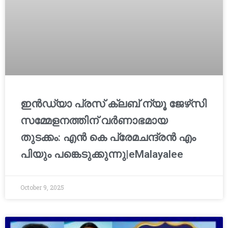
ഇൻഡ്യാ പ്രസ് ക്ലബ് ന്യൂ ജേഴ്‌സി
സമ്മേളനത്തിന് വർണാഭമായ
തുടക്കം: എൻ കെ പ്രേമചന്ദ്രൻ എം
പിയും പങ്കെടുക്കുന്നു|eMalayalee
October 9, 2025