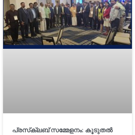
പ്രസ്‌ക്ലബ് സമ്മേളനം: കൂടുതല്‍