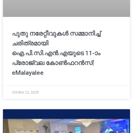
പുതു നരേറ്റീവുകള്‍ സമ്മാനിച്ച്
ചരിത്രമായി
ഐ.പി.സി.എന്‍.എയുടെ 11-ാം
പ്രോജ്വല കോണ്‍ഫറന്‍സ്|
eMalayalee
October 12, 2025