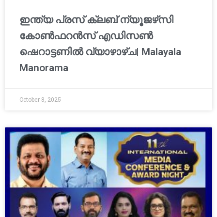
ഇന്ത്യ പ്രസ് ക്ലബ് ന്യൂജഴ്‌സി
കോണ്‍ഫറന്‍സ് എഡിസൺ
ഷെറാട്ടണിൽ വ്യാഴാഴ്ച| Malayala
Manorama
October 8, 2025