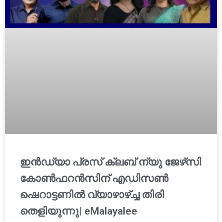
ഇൻഡ്യാ പ്രസ് ക്ലബ് ന്യു ജേഴ്‌സി
കോണ്‍ഫറന്‍സിന് എഡിസൺ
ഷെറാട്ടണിൽ വ്യാഴാഴ്ച്ച തിരി
തെളിയുന്നു| eMalayalee