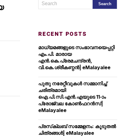
യ
RECENT POSTS
മാധ്യമങ്ങളുടെ സംഭാവനയെപ്പറ്റി
എം.പി. മാരായ
എന്‍.കെ.പ്രേമചന്ദ്രന്‍,
വി.കെ.ശ്രീകണ്ഠന്‍| eMalayalee
പുതു നരേറ്റീവുകള്‍ സമ്മാനിച്ച്
ചരിത്രമായി
ഐ.പി.സി.എന്‍.എയുടെ 11-ാം
പ്രോജ്വല കോണ്‍ഫറന്‍സ്|
eMalayalee
പ്രസ്‌ക്ലബ് സമ്മേളനം: കൂടുതല്‍
ചിത്രങ്ങള്‍| eMalayalee