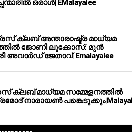
പന്മാരിൽ ഒരാൾ| EMalayalee
്രസ് ക്ലബ് അന്താരാഷ്ട്ര മാധ്യമ
തില്‍ ജോണി ലൂക്കോസ്: മുന്‍
ീ അവാര്‍ഡ് ജേതാവ്| Emalayalee
്രസ് ക്ലബ് മാധ്യമ സമ്മേളനത്തിൽ
രമോദ് നാരായൺ പങ്കെടുക്കും|Malaya