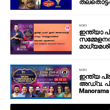
തലതൊട്ടപ്
NEWS
ഇന്ത്യാ പ
സമ്മേളനത്
മാധ്യമശ്ര
NEWS
ഇന്ത്യ പ
അഡ്വ. പ്
Manorama