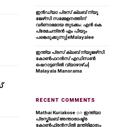
ഇൻഡ്യാ പ്രസ് ക്ലബ് ന്യൂ
ജേഴ്‌സി സമ്മേളനത്തിന്
വർണാഭമായ തുടക്കം: എൻ കെ
പ്രേമചന്ദ്രൻ എം പിയും
പങ്കെടുക്കുന്നു|eMalayalee
ഇന്ത്യ പ്രസ് ക്ലബ് ന്യൂജഴ്‌സി
കോണ്‍ഫറന്‍സ് എഡിസൺ
ഷെറാട്ടണിൽ വ്യാഴാഴ്ച|
Malayala Manorama
്
RECENT COMMENTS
Mathai Kuriakose
on
ഇന്ത്യാ
പ്രസ്ക്ലബ് അന്താരാഷ്ട്ര
കോൺഫ്രൻസിൽ മന്ത്രിമാരും