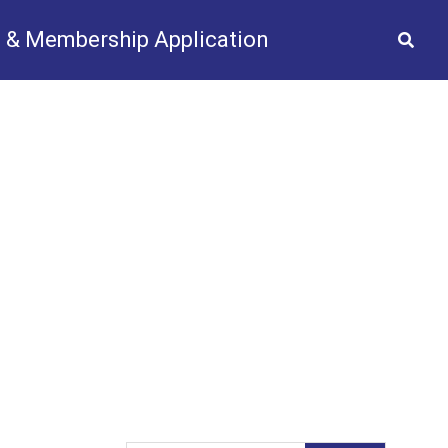
 & Membership Application
2025
Gallery
Videos
News
t Us