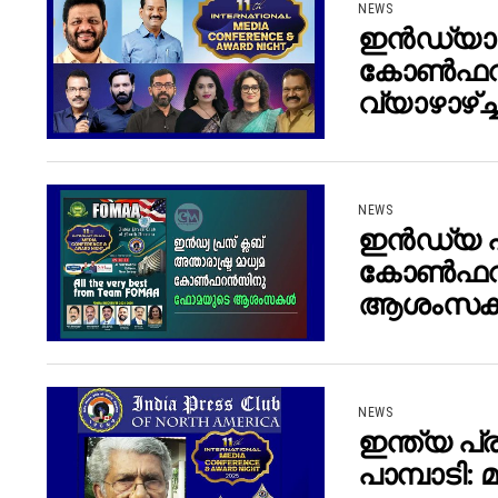
NEWS
ഇൻഡ്യാ പ
കോണ്‍ഫറ
വ്യാഴാഴ്ച്
NEWS
ഇൻഡ്യ പ്
കോൺഫറൻ
ആശംസകൾ|
NEWS
ഇന്ത്യ പ
പാമ്പാടി