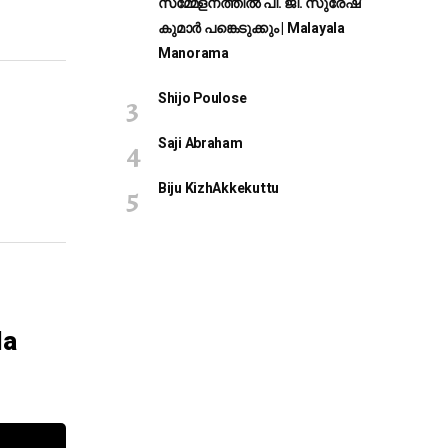
സമ്മേളനത്തിൽ പി. ജി. സുരേഷ്
കുമാർ പങ്കെടുക്കും | Malayala
Manorama
Shijo Poulose
Saji Abraham
Biju KizhAkkekuttu
la