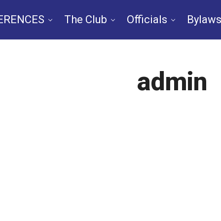
ERENCES
The Club
Officials
Bylaws
n
Chapters
IPCNA Media Conference 
admin
TV
By-Law
Nomination
Contac