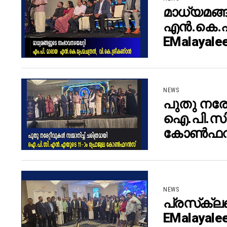
മാധ്യമങ്ങ
എന്‍.കെ.പ്
EMalayale
NEWS
പുതു നരേറ
ഐ.പി.സി.
കോണ്‍ഫറന്
NEWS
പ്രസ്‌ക്ല
EMalayale