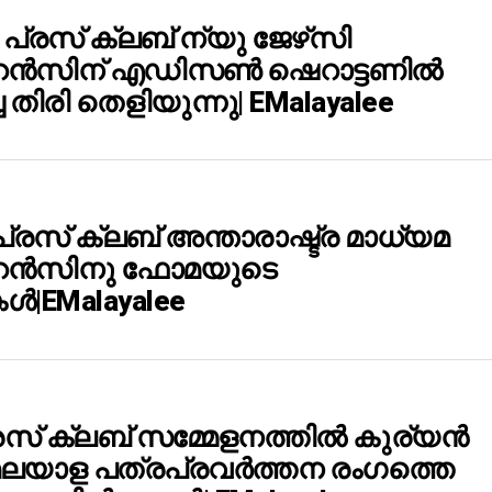
്രസ് ക്ലബ് ന്യു ജേഴ്‌സി
ന്‍സിന് എഡിസൺ ഷെറാട്ടണിൽ
ച തിരി തെളിയുന്നു| EMalayalee
രസ് ക്ലബ് അന്താരാഷ്ട്ര മാധ്യമ
സിനു ഫോമയുടെ
eMalayalee
്രസ് ക്ലബ് സമ്മേളനത്തിൽ കുര്യൻ
: മലയാള പത്രപ്രവർത്തന രംഗത്തെ