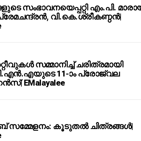
ളുടെ സംഭാവനയെപ്പറ്റി എം.പി. മാരാ
രേമചന്ദ്രന്‍, വി.കെ.ശ്രീകണ്ഠന്‍|
e
്റീവുകള്‍ സമ്മാനിച്ച് ചരിത്രമായി
എന്‍.എയുടെ 11-ാം പ്രോജ്വല
‍സ്| EMalayalee
ബ് സമ്മേളനം: കൂടുതല്‍ ചിത്രങ്ങള്‍|
e