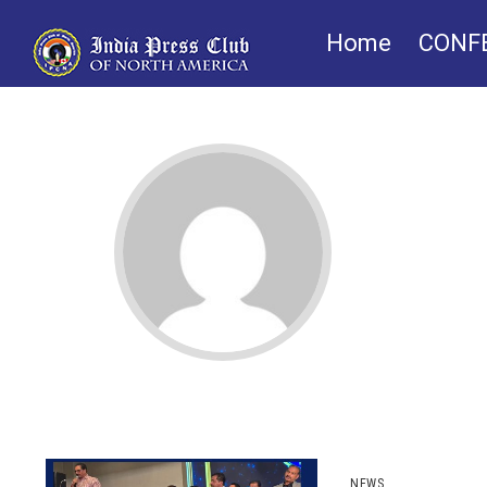
Home
CONF
IPCNA Foundatio
NEWS