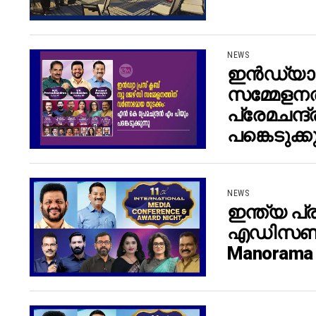
NEWS
ഇൻഡ്യാ പ
സമ്മേളനത
പ്രേമചന്ദ
പങ്കെടുക്ക
NEWS
ഇന്ത്യ പ്
എഡിസൺ ഷെ
Manorama