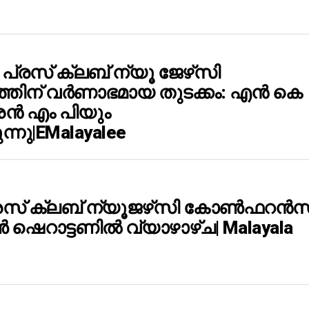
്രസ് ക്ലബ് ന്യൂ ജേഴ്‌സി
്തിന് വർണാഭമായ തുടക്കം: എൻ കെ
്രൻ എം പിയും
ുന്നു|eMalayalee
രസ് ക്ലബ് ന്യൂജഴ്‌സി കോണ്‍ഫറന്‍സ
റാട്ടണിൽ വ്യാഴാഴ്ച| Malayala