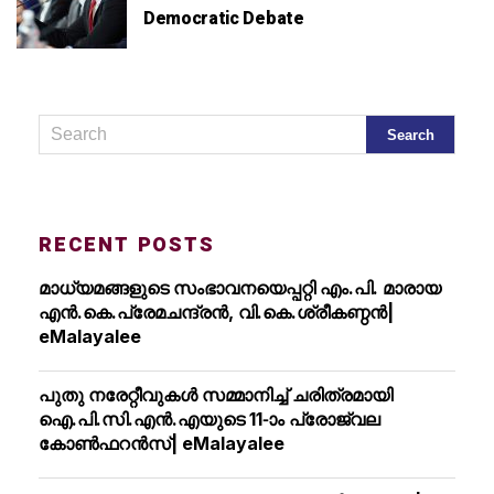
Democratic Debate
RECENT POSTS
മാധ്യമങ്ങളുടെ സംഭാവനയെപ്പറ്റി എം.പി. മാരായ
എന്‍.കെ.പ്രേമചന്ദ്രന്‍, വി.കെ.ശ്രീകണ്ഠന്‍|
eMalayalee
പുതു നരേറ്റീവുകള്‍ സമ്മാനിച്ച് ചരിത്രമായി
ഐ.പി.സി.എന്‍.എയുടെ 11-ാം പ്രോജ്വല
കോണ്‍ഫറന്‍സ്| eMalayalee