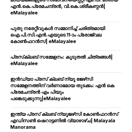
എന്‍.കെ.പ്രേമചന്ദ്രന്‍, വി.കെ.ശ്രീകണ്ഠന്‍|
eMalayalee
പുതു നരേറ്റീവുകള്‍ സമ്മാനിച്ച് ചരിത്രമായി
ഐ.പി.സി.എന്‍.എയുടെ 11-ാം പ്രോജ്വല
കോണ്‍ഫറന്‍സ്| eMalayalee
പ്രസ്‌ക്ലബ് സമ്മേളനം: കൂടുതല്‍ ചിത്രങ്ങള്‍|
eMalayalee
ഇൻഡ്യാ പ്രസ് ക്ലബ് ന്യൂ ജേഴ്‌സി
സമ്മേളനത്തിന് വർണാഭമായ തുടക്കം: എൻ കെ
പ്രേമചന്ദ്രൻ എം പിയും
പങ്കെടുക്കുന്നു|eMalayalee
ഇന്ത്യ പ്രസ് ക്ലബ് ന്യൂജഴ്‌സി കോണ്‍ഫറന്‍സ്
എഡിസൺ ഷെറാട്ടണിൽ വ്യാഴാഴ്ച| Malayala
Manorama