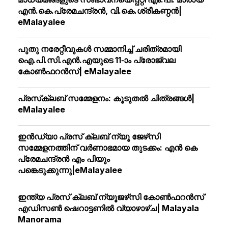
എന്‍.കെ.പ്രേമചന്ദ്രന്‍, വി.കെ.ശ്രീകണ്ഠന്‍|
eMalayalee
പുതു നരേറ്റീവുകള്‍ സമ്മാനിച്ച് ചരിത്രമായി
ഐ.പി.സി.എന്‍.എയുടെ 11-ാം പ്രോജ്വല
കോണ്‍ഫറന്‍സ്| eMalayalee
പ്രസ്‌ക്ലബ് സമ്മേളനം: കൂടുതല്‍ ചിത്രങ്ങള്‍|
eMalayalee
ഇൻഡ്യാ പ്രസ് ക്ലബ് ന്യൂ ജേഴ്‌സി
സമ്മേളനത്തിന് വർണാഭമായ തുടക്കം: എൻ കെ
പ്രേമചന്ദ്രൻ എം പിയും
പങ്കെടുക്കുന്നു|eMalayalee
ഇന്ത്യ പ്രസ് ക്ലബ് ന്യൂജഴ്‌സി കോണ്‍ഫറന്‍സ്
എഡിസൺ ഷെറാട്ടണിൽ വ്യാഴാഴ്ച| Malayala
Manorama