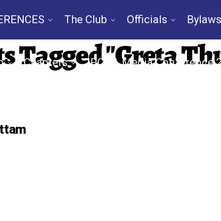
ERENCES
The Club
Officials
Bylaws
ts Tagged "Greta T
n
Chapters
IPCNA Media Conference 
TV
By-Law
Nomination
Contac
attam