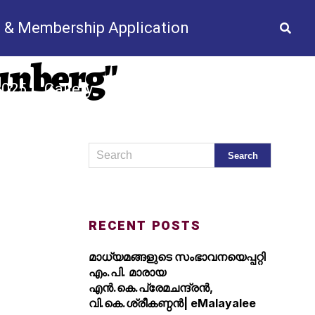
 & Membership Application
hunberg"
2025
Gallery
Videos
News
t Us
RECENT POSTS
മാധ്യമങ്ങളുടെ സംഭാവനയെപ്പറ്റി
എം.പി. മാരായ
എന്‍.കെ.പ്രേമചന്ദ്രന്‍,
വി.കെ.ശ്രീകണ്ഠന്‍| eMalayalee