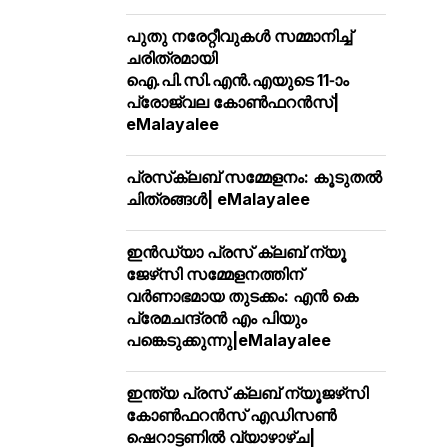
പുതു നരേറ്റീവുകള്‍ സമ്മാനിച്ച്
ചരിത്രമായി
ഐ.പി.സി.എന്‍.എയുടെ 11-ാം
പ്രോജ്വല കോണ്‍ഫറന്‍സ്|
eMalayalee
പ്രസ്‌ക്ലബ് സമ്മേളനം: കൂടുതല്‍
ചിത്രങ്ങള്‍| eMalayalee
ഇൻഡ്യാ പ്രസ് ക്ലബ് ന്യൂ
ജേഴ്‌സി സമ്മേളനത്തിന്
വർണാഭമായ തുടക്കം: എൻ കെ
പ്രേമചന്ദ്രൻ എം പിയും
പങ്കെടുക്കുന്നു|eMalayalee
ഇന്ത്യ പ്രസ് ക്ലബ് ന്യൂജഴ്‌സി
കോണ്‍ഫറന്‍സ് എഡിസൺ
ഷെറാട്ടണിൽ വ്യാഴാഴ്ച|