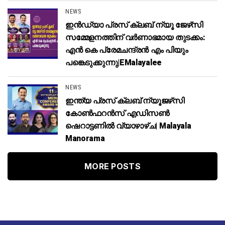
NEWS
ഇൻഡ്യാ പ്രസ് ക്ലബ് ന്യൂ ജേഴ്‌സി
സമ്മേളനത്തിന് വർണാഭമായ തുടക്കം:
എൻ കെ പ്രേമചന്ദ്രൻ എം പിയും
പങ്കെടുക്കുന്നു|eMalayalee
NEWS
ഇന്ത്യ പ്രസ് ക്ലബ് ന്യൂജഴ്‌സി
കോണ്‍ഫറന്‍സ് എഡിസൺ
ഷെറാട്ടണിൽ വ്യാഴാഴ്ച| Malayala
Manorama
MORE POSTS